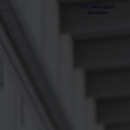
+23 Jahre SaaS-
Solutions